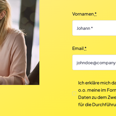
Vornamen
*
Email
*
Ich erkläre mich d
o.o. meine im Fo
Daten zu dem Zwec
für die Durchführu