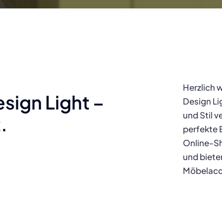
Herzlich 
sign Light –
Design Li
und Stil 
.
perfekte 
Online-S
und biete
Möbelacc