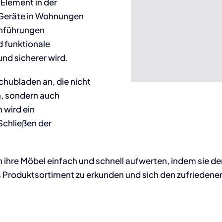
Element in der
r Geräte in Wohnungen
chführungen
 funktionale
nd sicherer wird.
chubladen an, die nicht
n, sondern auch
 wird ein
Schließen der
hre Möbel einfach und schnell aufwerten, indem sie der
s Produktsortiment zu erkunden und sich den zufriedene