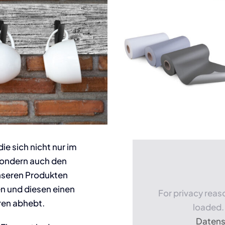
ie sich nicht nur im
sondern auch den
unseren Produkten
en und diesen einen
For privacy rea
eren abhebt.
loaded. 
Datens