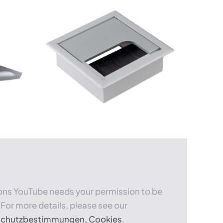
sons YouTube needs your permission to be
For more details, please see our
chutzbestimmungen, Cookies
.