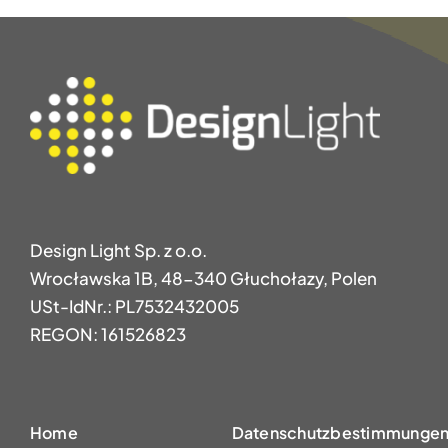
Design Light Sp. z o.o.
Wrocławska 1B, 48-340 Głuchołazy, Polen
USt-IdNr.: PL7532432005
REGON: 161526823
Home
Datenschutzbestimmungen