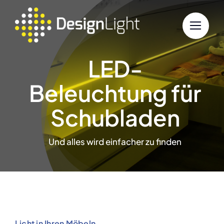
Skip
to
content
LED-
Beleuchtung für
Schubladen
Und alles wird einfacher zu finden
Licht in Ihren Möbeln